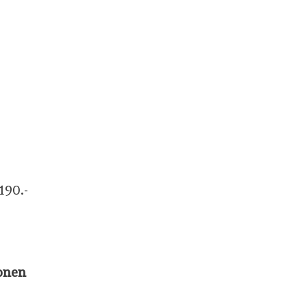
190.-
onen